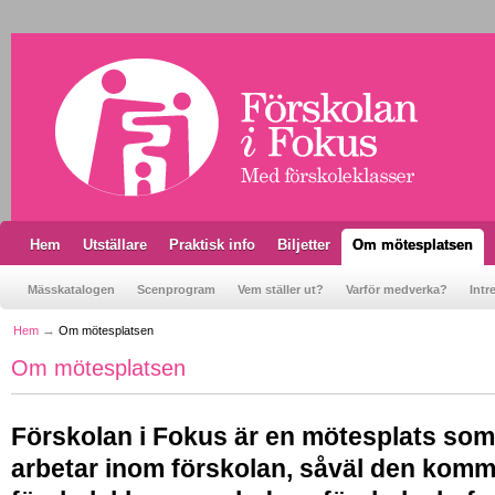
Hem
Utställare
Praktisk info
Biljetter
Om mötesplatsen
Mässkatalogen
Scenprogram
Vem ställer ut?
Varför medverka?
Intr
Hem
Om mötesplatsen
Om mötesplatsen
Förskolan i Fokus är en mötesplats som v
arbetar inom förskolan, såväl den komm