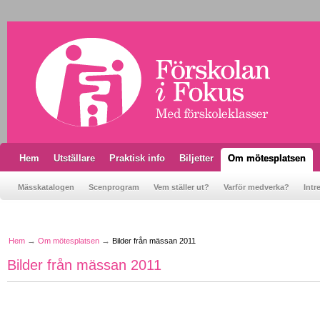
Hem
Utställare
Praktisk info
Biljetter
Om mötesplatsen
Mässkatalogen
Scenprogram
Vem ställer ut?
Varför medverka?
Intr
Hem
Om mötesplatsen
Bilder från mässan 2011
Bilder från mässan 2011